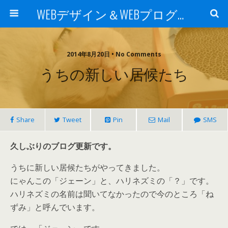
WEBデザイン＆WEBプログラミング -sei2の日記-
2014年8月20日 • No Comments
うちの新しい居候たち
Share
Tweet
Pin
Mail
SMS
久しぶりのブログ更新です。
うちに新しい居候たちがやってきました。
にゃんこの「ジェーン」と、ハリネズミの「？」です。
ハリネズミの名前は聞いてなかったので今のところ「ね
ずみ」と呼んでいます。