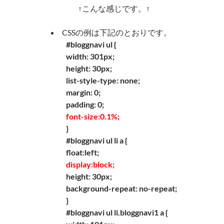
↑こんな感じです。↑
CSSの例は下記のとおりです。
#bloggnavi ul {
width: 301px;
height: 30px;
list-style-type: none;
margin: 0;
padding: 0;
font-size:0.1%;
}
#bloggnavi ul li a {
float:left;
display:block;
height: 30px;
background-repeat: no-repeat;
}
#bloggnavi ul li.bloggnavi1 a {