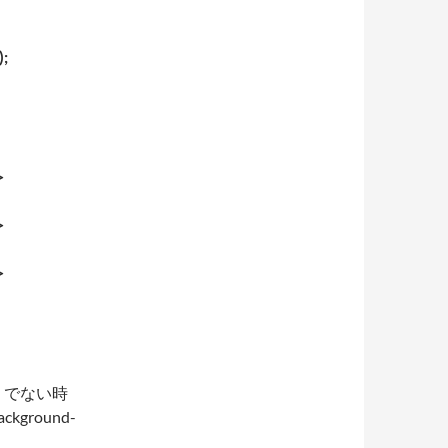
);
>
>
>
うでない時
round-