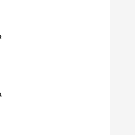
);
);