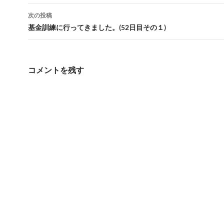
ナ
次の投稿
ビ
基金訓練に行ってきました。(52日目その１)
ゲ
ー
コメントを残す
シ
ョ
ン