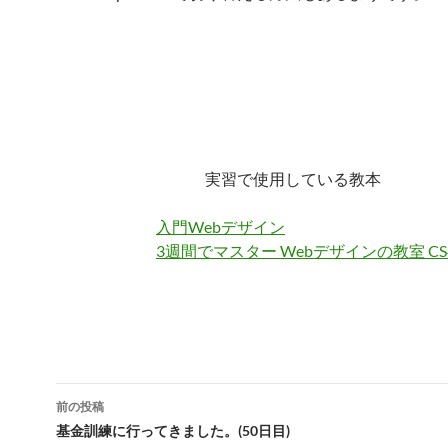
実習で使用している教本
入門Webデザイン
3週間でマスター Webデザインの教室 C
投
前の投稿
稿
基金訓練に行ってきました。(50日目)