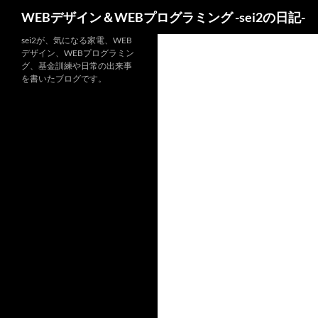
検
WEBデザイン＆WEBプログラミング -sei2の日記-
索
コ
sei2が、気になる家電、WEB
デザイン、WEBプログラミン
ン
グ、基金訓練や日常の出来事
テ
を書いたブログです。
ン
ツ
へ
ス
キ
ッ
プ