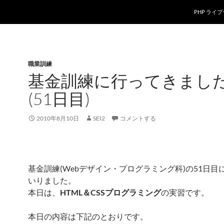
PHP ライ
職業訓練
基金訓練に行ってきまし
(51日目)
2010年8月10日
SEI2
コメントする
基金訓練(Webデザイン・プログラミング科)の51日目
いりました。
本日は、
HTML＆CSSプログラミング
の実習です。
本日の内容は下記のとおりです。