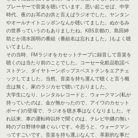
プレーヤーで音楽を聴いています。思い起こせば、中学
時代、夜のお耳のお供と言えばラジオでした。ヤンタン
やオールナイトニッポンなんか聴いてました。ぬかるみ
の世界っていうのもありましたね。KBS京都の、島田紳
助とか清水国明の番組（番組名は忘れました。)もよく聴
いてました。
その当時、FMラジオをカセットテープに録音して音楽を
聴くのは当たり前のことでした。コーセー化粧品歌謡ベ
ストテン、ダイヤトーンポップスベストテンをエアチェ
ックしてました。当然、音楽を持ち運んで聴くと言う概
念は無く、家のラジカセで聴いておりました。
大学生になり、レンタルレコードと、ウォークマン(私が
持っていたのは、金が無かったので、アイワのカセット
ボーイ)の登場で、ラジオを聴き事はなくなりました。そ
れ以来、車の運転時以外で聞くのは、テレビ中継の無い
時のプロ野球中継ぐらいです。今思うと、ウォークマン
ってすごいです。音楽を持ち運ぶなんて、革新的な事だ