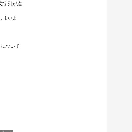
リ文字列が違
しまいま
トについて