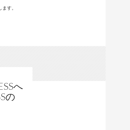
します。
SSへ
SSの