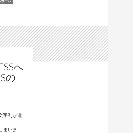
ルサーバ
SSへ
SSの
リ文字列が違
しまいま