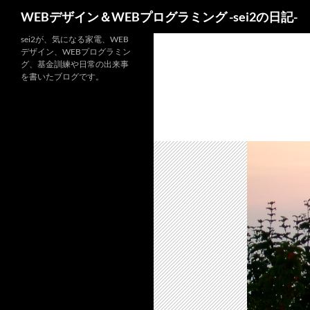
検
WEBデザイン＆WEBプログラミング -sei2の日記-
索
コ
sei2が、気になる家電、WEB
デザイン、WEBプログラミン
ン
グ、基金訓練や日常の出来事
テ
を書いたブログです。
ン
ツ
へ
ス
キ
ッ
プ